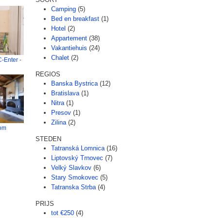
Camping
(5)
Bed en breakfast
(1)
Hotel
(2)
Appartement
(38)
Vakantiehuis
(24)
Chalet
(2)
-Enter -
REGIOS
Banska Bystrica
(12)
Bratislava
(1)
Nitra
(1)
Presov
(1)
Zilina
(2)
om
STEDEN
Tatranská Lomnica
(16)
Liptovský Trnovec
(7)
Velký Slavkov
(6)
Stary Smokovec
(5)
Tatranska Strba
(4)
PRIJS
tot €250
(4)