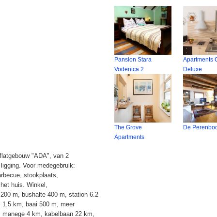
Pansion Stara
Apartments C
Vodenica 2
Deluxe
The Grove
De Perenbo
Apartments
 flatgebouw "ADA", van 2
 ligging. Voor medegebruik:
arbecue, stookplaats,
 het huis. Winkel,
200 m, bushalte 400 m, station 6.2
 1.5 km, baai 500 m, meer
m, manege 4 km, kabelbaan 22 km,