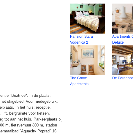
Pansion Stara
Apartments C
Vodenica 2
Deluxe
The Grove
De Perenbo
Apartments
ntie "Beatrice". In de plaats,
 het skigebied. Voor medegebruik:
lplaats. In het huis: receptie,
, lift, bergruimte voor fietsen,
eg tot aan het huis. Parkeerplaats bij
00 m, fietsverhuur 800 m, station
hermaalbad "Aquacity Poprad" 16