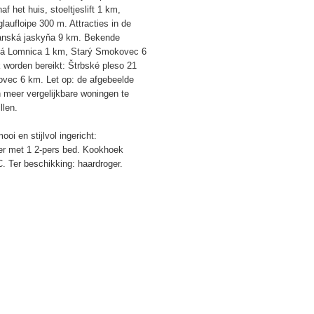
 het huis, stoeltjeslift 1 km,
aufloipe 300 m. Attracties in de
ianská jaskyňa 9 km. Bekende
ská Lomnica 1 km, Starý Smokovec 6
worden bereikt: Štrbské pleso 21
vec 6 km. Let op: de afgebeelde
n meer vergelijkbare woningen te
llen.
i en stijlvol ingericht:
er met 1 2-pers bed. Kookhoek
. Ter beschikking: haardroger.