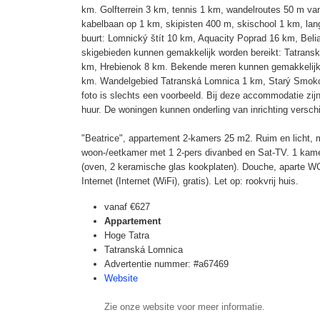
km. Golfterrein 3 km, tennis 1 km, wandelroutes 50 m vanaf
kabelbaan op 1 km, skipisten 400 m, skischool 1 km, langl
buurt: Lomnický štít 10 km, Aquacity Poprad 16 km, Bel
skigebieden kunnen gemakkelijk worden bereikt: Tatran
km, Hrebienok 8 km. Bekende meren kunnen gemakkelijk 
km. Wandelgebied Tatranská Lomnica 1 km, Starý Smoko
foto is slechts een voorbeeld. Bij deze accommodatie zij
huur. De woningen kunnen onderling van inrichting verschi
"Beatrice", appartement 2-kamers 25 m2. Ruim en licht, moo
woon-/eetkamer met 1 2-pers divanbed en Sat-TV. 1 kam
(oven, 2 keramische glas kookplaten). Douche, aparte WC
Internet (Internet (WiFi), gratis). Let op: rookvrij huis.
vanaf
€627
Appartement
Hoge Tatra
Tatranská Lomnica
Advertentie nummer: #a67469
Website
Zie onze website voor meer informatie.