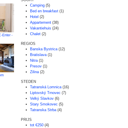
Camping
(5)
Bed en breakfast
(1)
Hotel
(2)
Appartement
(38)
Vakantiehuis
(24)
Chalet
(2)
-Enter -
REGIOS
Banska Bystrica
(12)
Bratislava
(1)
Nitra
(1)
Presov
(1)
Zilina
(2)
om
STEDEN
Tatranská Lomnica
(16)
Liptovský Trnovec
(7)
Velký Slavkov
(6)
Stary Smokovec
(5)
Tatranska Strba
(4)
PRIJS
tot €250
(4)